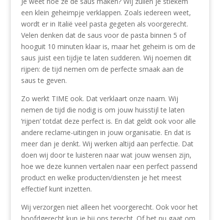
Je weet hoe ze de saus maken? Wij zullen je stiekem
een klein geheimpje verklappen. Zoals iedereen weet,
wordt er in Italië veel pasta gegeten als voorgerecht.
Velen denken dat de saus voor de pasta binnen 5 of
hooguit 10 minuten klaar is, maar het geheim is om de
saus juist een tijdje te laten sudderen. Wij noemen dit
rijpen: de tijd nemen om de perfecte smaak aan de
saus te geven.
Zo werkt TIME ook. Dat verklaart onze naam. Wij
nemen de tijd die nodig is om jouw huisstijl te laten
‘rijpen’ totdat deze perfect is. En dat geldt ook voor alle
andere reclame-uitingen in jouw organisatie. En dat is
meer dan je denkt. Wij werken altijd aan perfectie. Dat
doen wij door te luisteren naar wat jouw wensen zijn,
hoe we deze kunnen vertalen naar een perfect passend
product en welke producten/diensten je het meest
effectief kunt inzetten.
Wij verzorgen niet alleen het voorgerecht. Ook voor het
hoofdgerecht kun je bij ons terecht. Of het nu gaat om